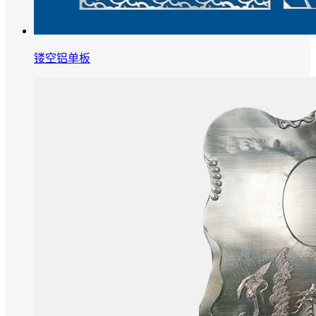
镂空铝单板