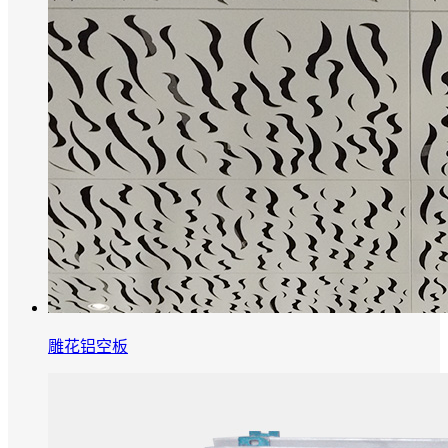
雕花铝空板