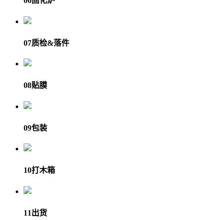
06
固化炉
07
质检&落件
08
贴膜
09
包装
10
打木箱
11
出货