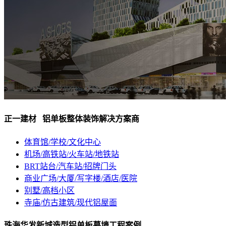
正一建材 铝单板整体装饰解决方案商
体育馆/学校/文化中心
机场/高铁站/火车站/地铁站
BRT站台/汽车站/招牌门头
商业广场/大厦/写字楼/酒店/医院
别墅/高档小区
寺庙/仿古建筑/现代铝屋面
珠海华发新城造型铝单板幕墙工程案例