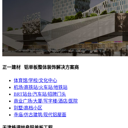
正一建材 铝单板整体装饰解决方案商
体育馆/学校/文化中心
机场/高铁站/火车站/地铁站
BRT站台/汽车站/招牌门头
商业广场/大厦/写字楼/酒店/医院
别墅/高档小区
寺庙/仿古建筑/现代铝屋面
天津格调林泉铝单板工程