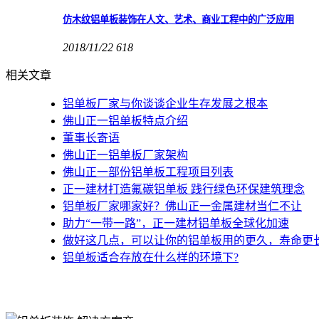
仿木纹铝单板装饰在人文、艺术、商业工程中的广泛应用
2018/11/22
618
相关文章
铝单板厂家与你谈谈企业生存发展之根本
佛山正一铝单板特点介绍
董事长寄语
佛山正一铝单板厂家架构
佛山正一部份铝单板工程项目列表
正一建材打造氟碳铝单板 践行绿色环保建筑理念
铝单板厂家哪家好？佛山正一金属建材当仁不让
助力“一带一路”，正一建材铝单板全球化加速
做好这几点，可以让你的铝单板用的更久，寿命更长
铝单板适合存放在什么样的环境下?