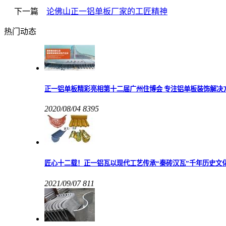
下一篇
论佛山正一铝单板厂家的工匠精神
热门动态
正一铝单板精彩亮相第十二届广州住博会 专注铝单板装饰解决
2020/08/04
8395
匠心十二载！正一铝瓦以现代工艺传承“秦砖汉瓦”千年历史文
2021/09/07
811