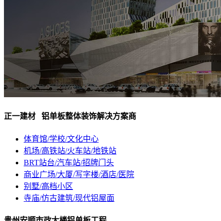
正一建材 铝单板整体装饰解决方案商
体育馆/学校/文化中心
机场/高铁站/火车站/地铁站
BRT站台/汽车站/招牌门头
商业广场/大厦/写字楼/酒店/医院
别墅/高档小区
寺庙/仿古建筑/现代铝屋面
贵州安顺市政大楼铝单板工程