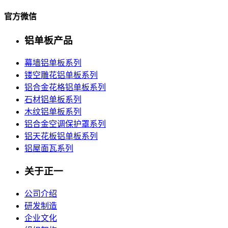
官方微信
广州歌剧院铝单板幕墙工程
+
铝单板产品
幕墙铝单板系列
镂空雕花铝单板系列
铝合金花格铝单板系列
石材铝单板系列
木纹铝单板系列
铝合金空调保护罩系列
铝天花板铝单板系列
铝屋面瓦系列
关于正一
公司介绍
研发制造
企业文化